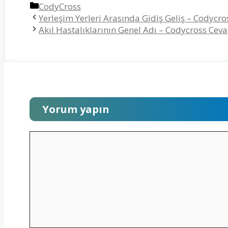
Kategoriler
CodyCross
Yerleşim Yerleri Arasında Gidiş Geliş – Codycro
Akıl Hastalıklarının Genel Adı – Codycross Ceva
Yorum yapın
Yorum