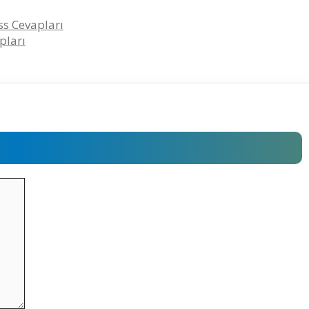
ss Cevapları
pları