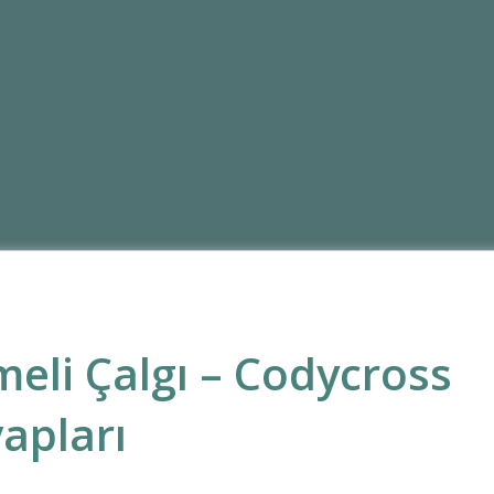
meli Çalgı – Codycross
apları