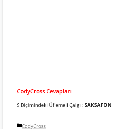
CodyCross Cevapları
S Biçimindeki Üflemeli Çalgı :
SAKSAFON
Kategoriler
CodyCross