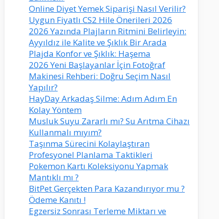
Online Diyet Yemek Siparişi Nasıl Verilir?
Uygun Fiyatlı CS2 Hile Önerileri 2026
2026 Yazında Plajların Ritmini Belirleyin:
Ayyıldız ile Kalite ve Şıklık Bir Arada
Plajda Konfor ve Şıklık: Haşema
2026 Yeni Başlayanlar İçin Fotoğraf
Makinesi Rehberi: Doğru Seçim Nasıl
Yapılır?
HayDay Arkadaş Silme: Adım Adım En
Kolay Yöntem
Musluk Suyu Zararlı mı? Su Arıtma Cihazı
Kullanmalı mıyım?
Taşınma Sürecini Kolaylaştıran
Profesyonel Planlama Taktikleri
Pokemon Kartı Koleksiyonu Yapmak
Mantıklı mı ?
BitPet Gerçekten Para Kazandırıyor mu ?
Ödeme Kanıtı !
Egzersiz Sonrası Terleme Miktarı ve