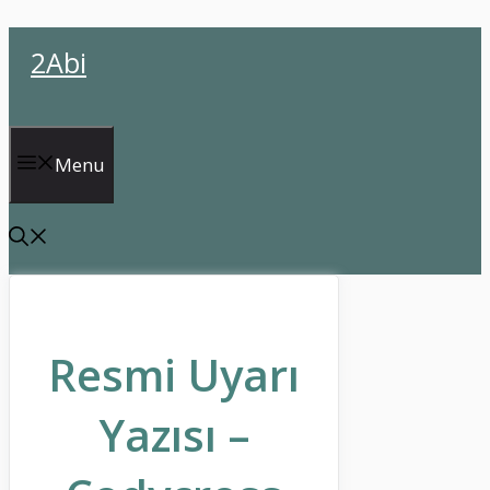
İçeriğe
2Abi
atla
Menu
Resmi Uyarı
Yazısı –