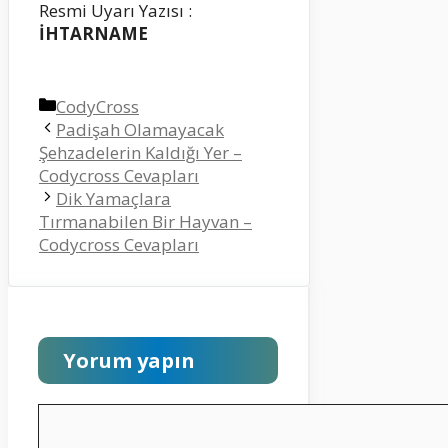
Resmi Uyarı Yazısı :
İHTARNAME
Kategoriler
CodyCross
Padişah Olamayacak
Şehzadelerin Kaldığı Yer –
Codycross Cevapları
Dik Yamaçlara
Tırmanabilen Bir Hayvan –
Codycross Cevapları
Yorum yapın
Yorum