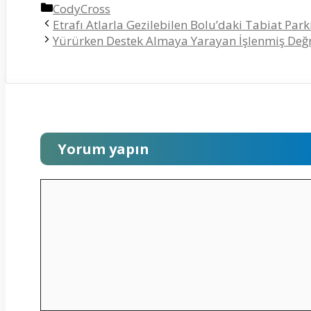
Kategoriler
CodyCross
Etrafı Atlarla Gezilebilen Bolu’daki Tabiat Par
Yürürken Destek Almaya Yarayan İşlenmiş Değn
Yorum yapın
Yorum