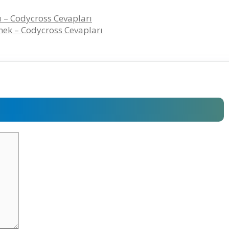
kı – Codycross Cevapları
ek – Codycross Cevapları