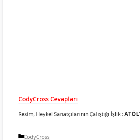
CodyCross Cevapları
Resim, Heykel Sanatçılarının Çalıştığı İşlik :
ATÖL
Kategoriler
CodyCross