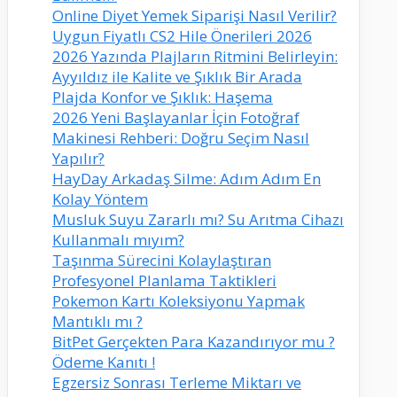
Online Diyet Yemek Siparişi Nasıl Verilir?
Uygun Fiyatlı CS2 Hile Önerileri 2026
2026 Yazında Plajların Ritmini Belirleyin:
Ayyıldız ile Kalite ve Şıklık Bir Arada
Plajda Konfor ve Şıklık: Haşema
2026 Yeni Başlayanlar İçin Fotoğraf
Makinesi Rehberi: Doğru Seçim Nasıl
Yapılır?
HayDay Arkadaş Silme: Adım Adım En
Kolay Yöntem
Musluk Suyu Zararlı mı? Su Arıtma Cihazı
Kullanmalı mıyım?
Taşınma Sürecini Kolaylaştıran
Profesyonel Planlama Taktikleri
Pokemon Kartı Koleksiyonu Yapmak
Mantıklı mı ?
BitPet Gerçekten Para Kazandırıyor mu ?
Ödeme Kanıtı !
Egzersiz Sonrası Terleme Miktarı ve