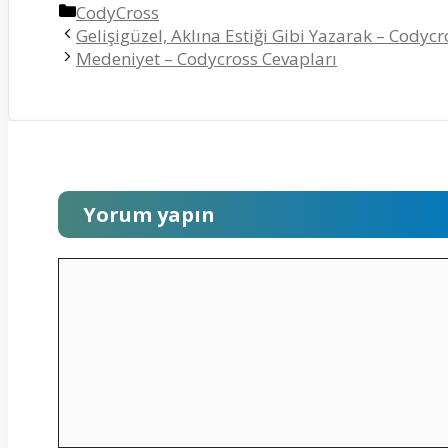
Kategoriler
CodyCross
Gelişigüzel, Aklına Estiği Gibi Yazarak – Codyc
Medeniyet – Codycross Cevapları
Yorum yapın
Yorum