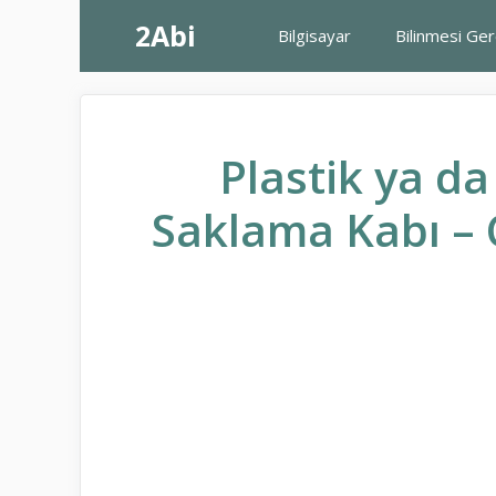
İçeriğe
2Abi
Bilgisayar
Bilinmesi Ge
atla
Plastik ya d
Saklama Kabı – 