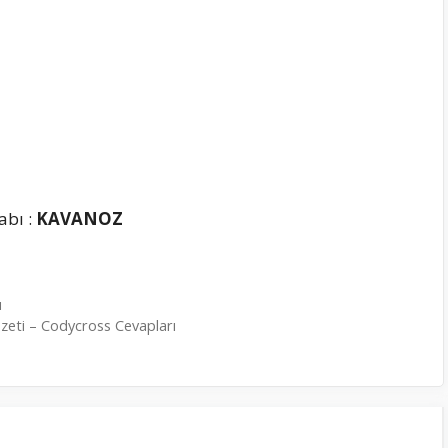
abı :
KAVANOZ
ı
Özeti – Codycross Cevapları