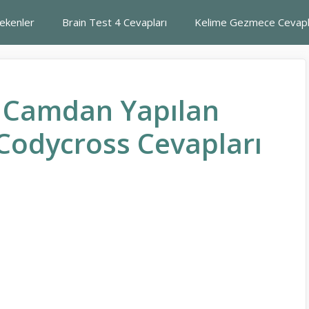
rekenler
Brain Test 4 Cevapları
Kelime Gezmece Cevapl
a Camdan Yapılan
Codycross Cevapları