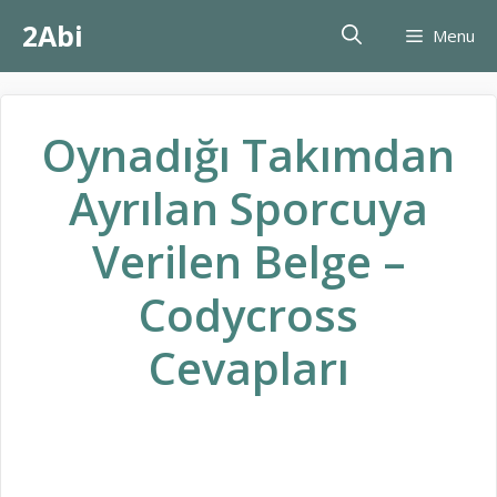
İçeriğe
2Abi
Menu
atla
Oynadığı Takımdan
Ayrılan Sporcuya
Verilen Belge –
Codycross
Cevapları