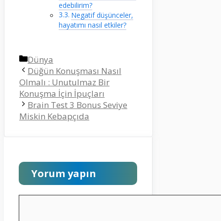
edebilirim?
Negatif düşünceler,
hayatımı nasıl etkiler?
Kategoriler
Dünya
Düğün Konuşması Nasıl
Olmalı : Unutulmaz Bir
Konuşma İçin İpuçları
Brain Test 3 Bonus Seviye
Miskin Kebapçıda
Yorum yapın
Yorum