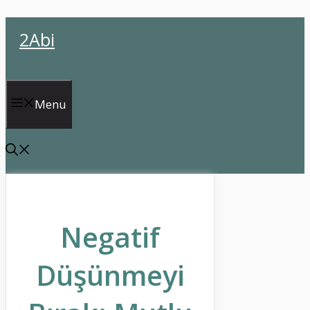
İçeriğe
2Abi
atla
Menu
Negatif
Düşünmeyi