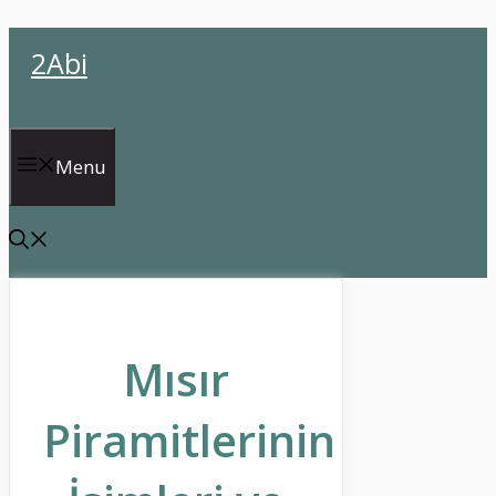
İçeriğe
2Abi
atla
Menu
Mısır
Piramitlerinin