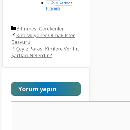
Mikerinos
Piramidi
Kategoriler
Bilinmesi Gerekenler
Kim Milyoner Olmak İster
Başvuru
Çeyiz Parası Kimlere Verilir,
Şartları Nelerdir ?
Yorum yapın
Yorum