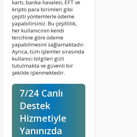
kartı, banka havalesi, EFT ve
kripto para birimleri gibi
çeşitli yöntemlerle ödeme
yapabilirsiniz. Bu çeşitlilik,
her kullanıcının kendi
tercihine göre ödeme
yapabilmesini sağlamaktadır.
Ayrıca, tüm işlemler sırasında
kullanıcı bilgileri gizli
tutulmakta ve güvenli bir
şekilde işlenmektedir.
7/24 Canlı
Destek
Hizmetiyle
Yanınızda