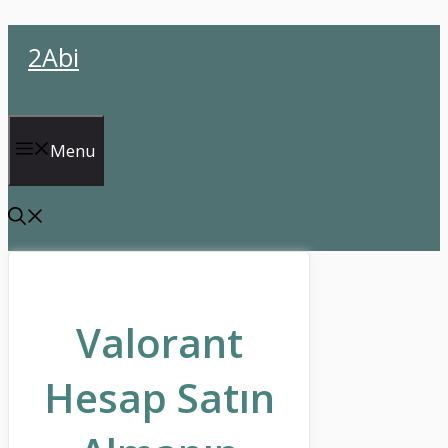
İçeriğe
2Abi
atla
Menu
Valorant
Hesap Satın