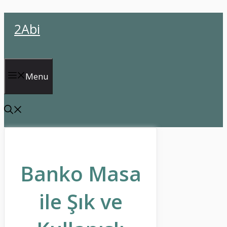
İçeriğe
2Abi
atla
Menu
Banko Masa
ile Şık ve