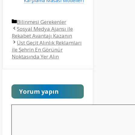
Karşılama Masası Modelleri
Kategoriler
Bilinmesi Gerekenler
Sosyal Medya Ajansı ile
Rekabet Avantajı Kazanın
Üst Geçit Alınlık Reklamları
ile Şehrin En Görünür
Noktasında Yer Alın
Yorum yapın
Yorum