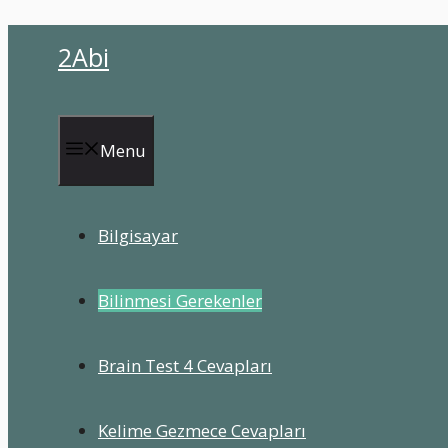
İçeriğe
2Abi
atla
Menu
Bilgisayar
Bilinmesi Gerekenler
Brain Test 4 Cevapları
Kelime Gezmece Cevapları