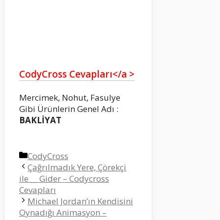
CodyCross Cevapları</a >
Mercimek, Nohut, Fasulye
Gibi Ürünlerin Genel Adı :
BAKLİYAT
Kategoriler
CodyCross
Çağrılmadık Yere, Çörekçi
ile __ Gider – Codycross
Cevapları
Michael Jordan’ın Kendisini
Oynadığı Animasyon –