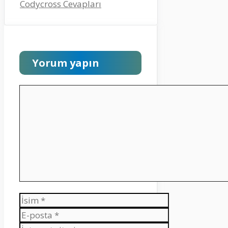
Codycross Cevapları
Yorum yapın
Yorum
İsim
E-
posta
İnternet