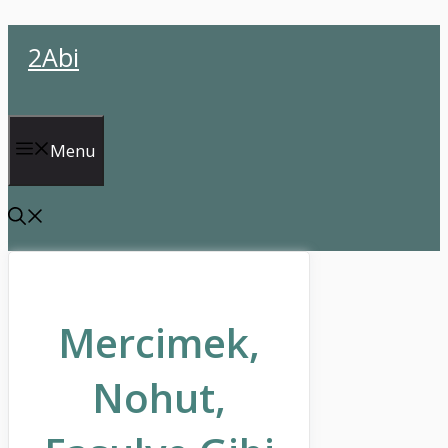
İçeriğe
2Abi
atla
Menu
Mercimek,
Nohut,