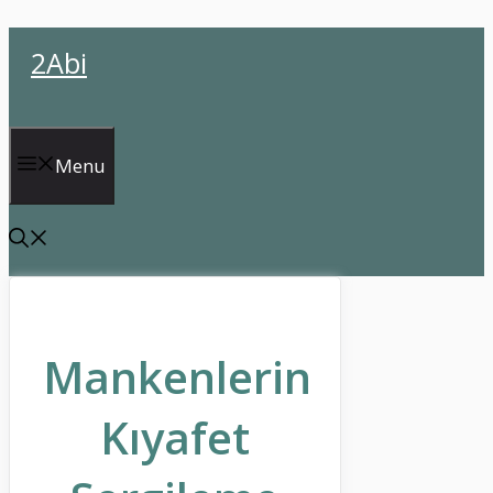
İçeriğe
2Abi
atla
Menu
Mankenlerin
Kıyafet