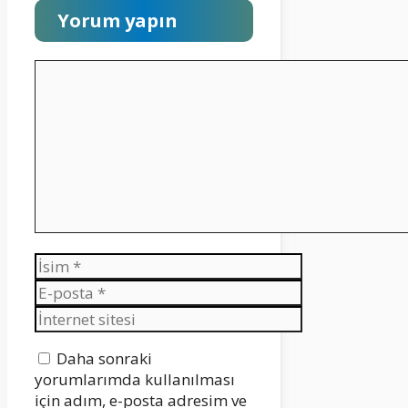
Yorum yapın
Yorum
İsim
E-
posta
İnternet
sitesi
Daha sonraki
yorumlarımda kullanılması
için adım, e-posta adresim ve