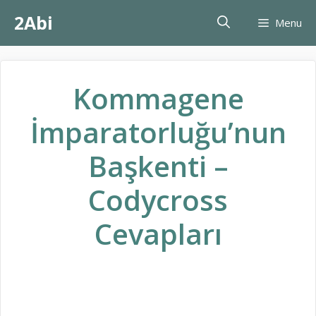
İçeriğe
2Abi
Menu
atla
Kommagene
İmparatorluğu’nun
Başkenti –
Codycross
Cevapları