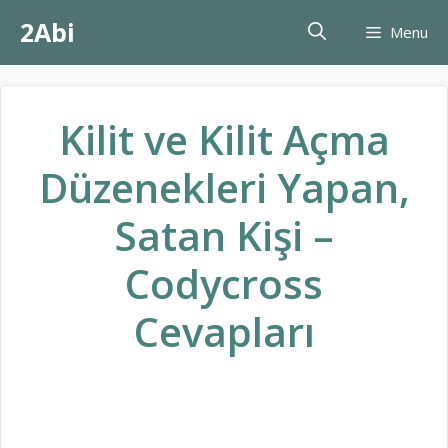
İçeriğe
2Abi
Menu
atla
Kilit ve Kilit Açma
Düzenekleri Yapan,
Satan Kişi –
Codycross
Cevapları