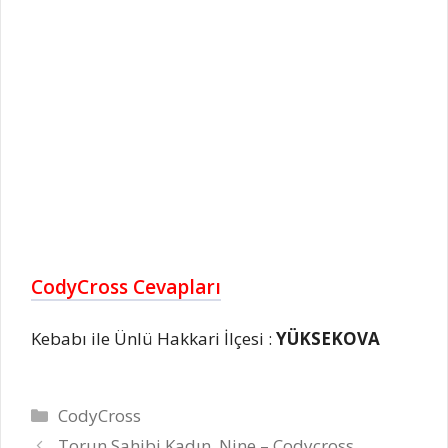
CodyCross Cevapları
Kebabı ile Ünlü Hakkari İlçesi :
YÜKSEKOVA
Kategoriler
CodyCross
Torun Sahibi Kadın, Nine – Codycross