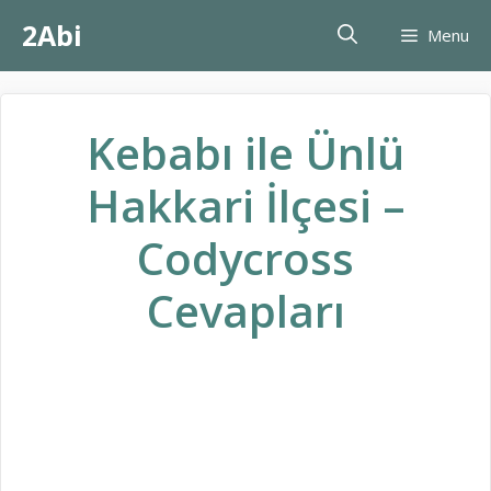
İçeriğe
2Abi
Menu
atla
Kebabı ile Ünlü
Hakkari İlçesi –
Codycross
Cevapları