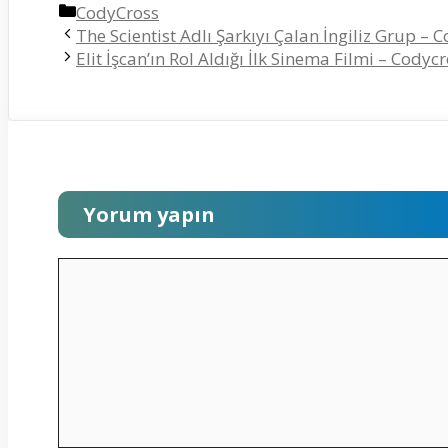
Kategoriler
CodyCross
The Scientist Adlı Şarkıyı Çalan İngiliz Grup – 
Elit İşcan’ın Rol Aldığı İlk Sinema Filmi – Codyc
Yorum yapın
Yorum