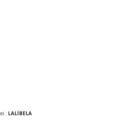
ti :
LALİBELA