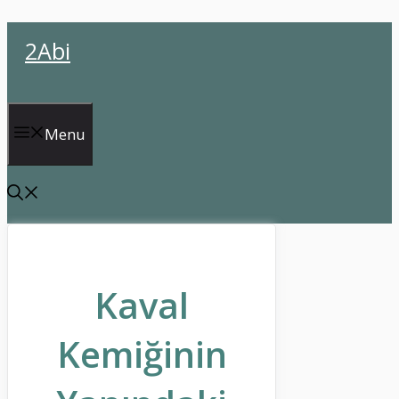
İçeriğe
2Abi
atla
Menu
Kaval
Kemiğinin