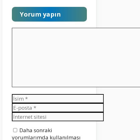
Yorum yapın
Yorum
İsim
E-
posta
İnternet
sitesi
Daha sonraki
yorumlarımda kullanılması