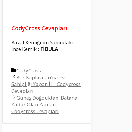
CodyCross Cevapları
Kaval Kemiğinin Yanındaki
İnce Kemik :
FİBULA
Kategoriler
CodyCross
Kös Kaplıcaları’na Ev
Sahipliği Yapan İl – Codycross
Cevapları
Güneş Doğduktan, Batana
Kadar Olan Zaman –
Codycross Cevapları