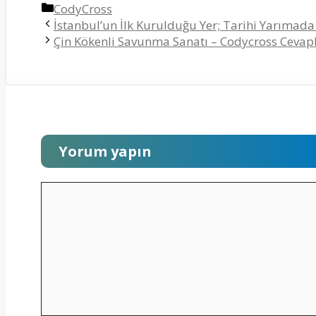
Kategoriler
CodyCross
İstanbul’un İlk Kurulduğu Yer; Tarihi Yarımada
Çin Kökenli Savunma Sanatı – Codycross Cevapl
Yorum yapın
Yorum