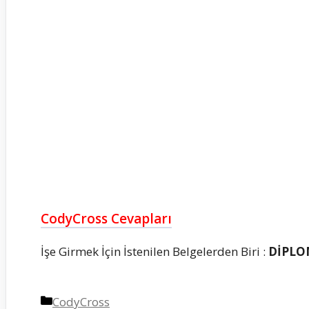
CodyCross Cevapları
İşe Girmek İçin İstenilen Belgelerden Biri :
DİPL
Kategoriler
CodyCross