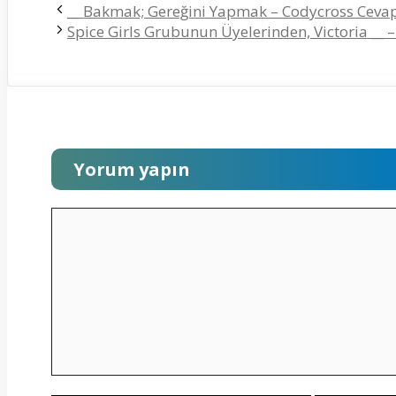
__ Bakmak; Gereğini Yapmak – Codycross Cevap
Spice Girls Grubunun Üyelerinden, Victoria __ 
Yorum yapın
Yorum