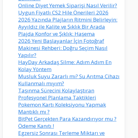
Online Diyet Yemek Siparişi Nasıl Verilir?
Uygun Fiyatlı CS2 Hile Önerileri 2026
2026 Yazında Plajların Ritmini Belirleyin:
Ayyıldız ile Kalite ve Şıklık Bir Arada
Plajda Konfor ve Şıklık: Haşema
2026 Yeni Başlayanlar İçin Fotoğraf
Makinesi Rehberi: Doğru Seçim Nasıl
Yapılır?
HayDay Arkadaş Silme: Adım Adım En
Kolay Yöntem
Musluk Suyu Zararlı mı? Su Arıtma Cihazı
Kullanmalı mıyım?
Taşınma Sürecini Kolaylaştıran
Profesyonel Planlama Taktikleri
Pokemon Kartı Koleksiyonu Yapmak
Mantıklı mı ?
BitPet Gerçekten Para Kazandırıyor mu ?
Ödeme Kanıtı !
Egzersiz Sonrası Terleme Miktarı ve