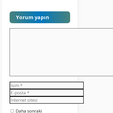
Yorum yapın
Yorum
İsim
E-
posta
İnternet
sitesi
Daha sonraki