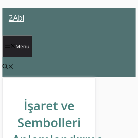
İçeriğe
2Abi
atla
Menu
İşaret ve
Sembolleri