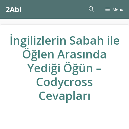
İçeriğe
2Abi
Menu
atla
İngilizlerin Sabah ile
Öğlen Arasında
Yediği Öğün –
Codycross
Cevapları