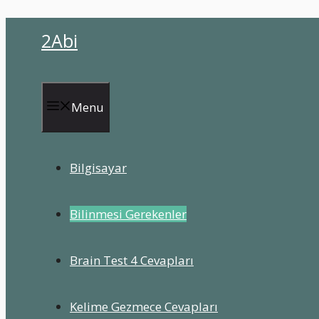
İçeriğe
2Abi
atla
Menu
Bilgisayar
Bilinmesi Gerekenler
Brain Test 4 Cevapları
Kelime Gezmece Cevapları