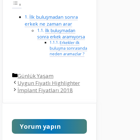
İlk buluşmadan sonra
erkek ne zaman arar
İlk buluşmadan
sonra erkek aramıyorsa
Erkekler ilk
buluşma sonrasında
neden aramazlar ?
Kategoriler
Günlük Yaşam
Uygun Fiyatlı Highlighter
İmplant Fiyatları 2018
Yorum yapın