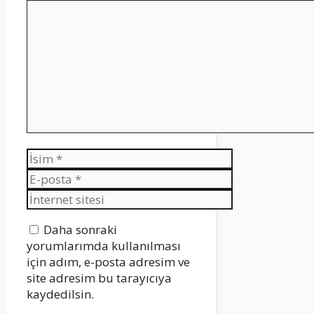
Yorum
İsim
E-
posta
İnternet
sitesi
Daha sonraki
yorumlarımda kullanılması
için adım, e-posta adresim ve
site adresim bu tarayıcıya
kaydedilsin.