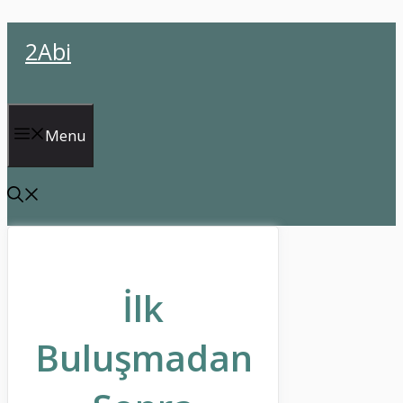
İçeriğe
2Abi
atla
Menu
İlk
Buluşmadan