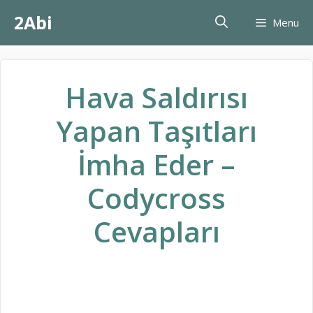
İçeriğe
2Abi
Menu
atla
Hava Saldırısı
Yapan Taşıtları
İmha Eder –
Codycross
Cevapları