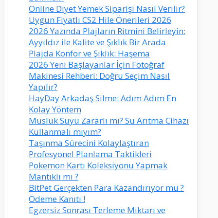
Online Diyet Yemek Siparişi Nasıl Verilir?
Uygun Fiyatlı CS2 Hile Önerileri 2026
2026 Yazında Plajların Ritmini Belirleyin:
Ayyıldız ile Kalite ve Şıklık Bir Arada
Plajda Konfor ve Şıklık: Haşema
2026 Yeni Başlayanlar İçin Fotoğraf
Makinesi Rehberi: Doğru Seçim Nasıl
Yapılır?
HayDay Arkadaş Silme: Adım Adım En
Kolay Yöntem
Musluk Suyu Zararlı mı? Su Arıtma Cihazı
Kullanmalı mıyım?
Taşınma Sürecini Kolaylaştıran
Profesyonel Planlama Taktikleri
Pokemon Kartı Koleksiyonu Yapmak
Mantıklı mı ?
BitPet Gerçekten Para Kazandırıyor mu ?
Ödeme Kanıtı !
Egzersiz Sonrası Terleme Miktarı ve