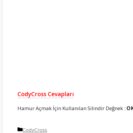
CodyCross Cevapları
Hamur Açmak İçin Kullanılan Silindir Değnek :
O
Kategoriler
CodyCross