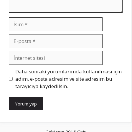
İsim
E-
posta
İnternet
sitesi
Daha sonraki yorumlarımda kullanılması için
adım, e-posta adresim ve site adresim bu
tarayıcıya kaydedilsin.
2Abi.com 2016
Giriş