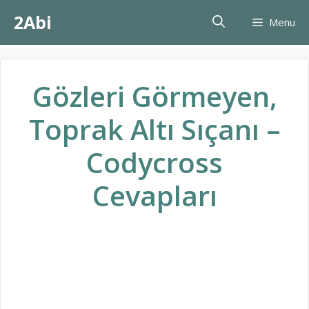
İçeriğe
2Abi
Menu
atla
Gözleri Görmeyen,
Toprak Altı Sıçanı –
Codycross
Cevapları