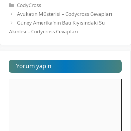
Kategoriler
CodyCross
Avukatın Müşterisi – Codycross Cevapları
Güney Amerika’nın Batı Kıyısındaki Su
Akıntısı – Codycross Cevapları
Yorum yapın
Yorum