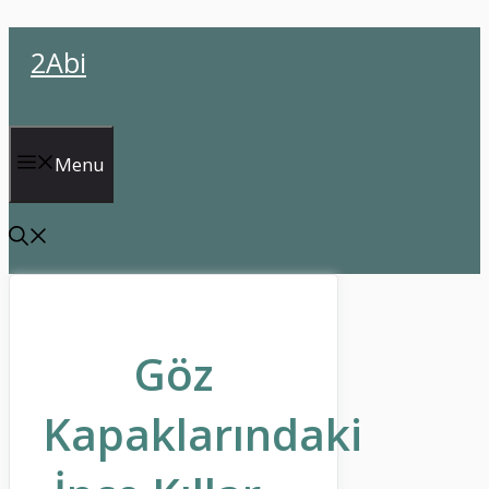
İçeriğe
2Abi
atla
Menu
Göz
Kapaklarındaki