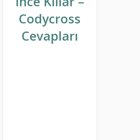
İnce Kıllar –
Codycross
Cevapları