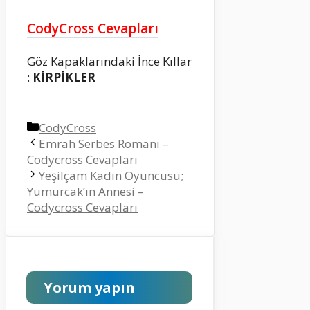
CodyCross Cevapları
Göz Kapaklarındaki İnce Kıllar
:
KİRPİKLER
Kategoriler
CodyCross
Emrah Serbes Romanı –
Codycross Cevapları
Yeşilçam Kadın Oyuncusu;
Yumurcak’ın Annesi –
Codycross Cevapları
Yorum yapın