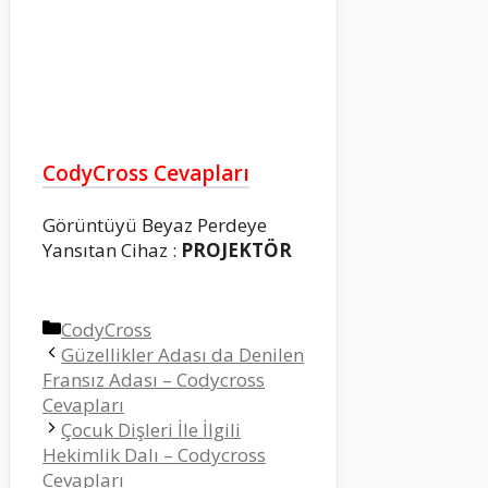
CodyCross Cevapları
Görüntüyü Beyaz Perdeye
Yansıtan Cihaz :
PROJEKTÖR
Kategoriler
CodyCross
Güzellikler Adası da Denilen
Fransız Adası – Codycross
Cevapları
Çocuk Dişleri İle İlgili
Hekimlik Dalı – Codycross
Cevapları