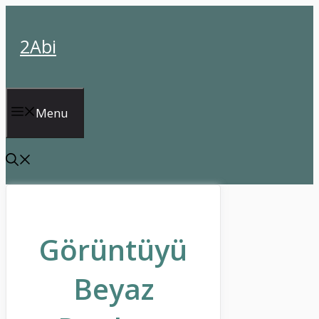
İçeriğe
atla
2Abi
Menu
Görüntüyü
Beyaz