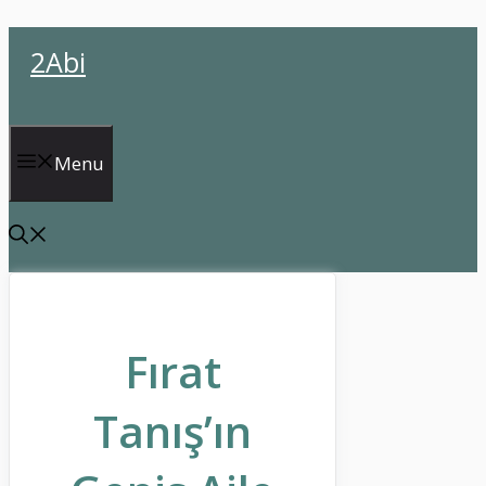
İçeriğe
2Abi
atla
Menu
Fırat
Tanış’ın