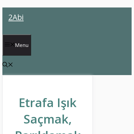
İçeriğe
2Abi
atla
Menu
Etrafa Işık
Saçmak,