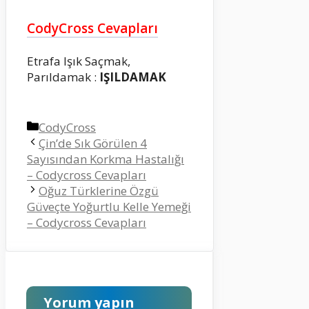
CodyCross Cevapları
Etrafa Işık Saçmak,
Parıldamak :
IŞILDAMAK
Kategoriler
CodyCross
Çin’de Sık Görülen 4
Sayısından Korkma Hastalığı
– Codycross Cevapları
Oğuz Türklerine Özgü
Güveçte Yoğurtlu Kelle Yemeği
– Codycross Cevapları
Yorum yapın