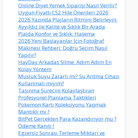
Online Diyet Yemek Siparişi Nasıl Verilir?
Uygun Fiyatlı CS2 Hile Önerileri 2026
2026 Yazında Plajların Ritmini Belirleyin:
Ayyıldız ile Kalite ve Şıklık Bir Arada
Plajda Konfor ve Şıklık: Haşema
2026 Yeni Başlayanlar İçin Fotoğraf
Makinesi Rehberi: Doğru Seçim Nasıl
Yapılır?
HayDay Arkadaş Silme: Adım Adım En
Kolay Yöntem
Musluk Suyu Zararlı mı? Su Arıtma Cihazı
Kullanmalı mıyım?
Taşınma Sürecini Kolaylaştıran
Profesyonel Planlama Taktikleri
Pokemon Kartı Koleksiyonu Yapmak
Mantıklı mı ?
BitPet Gerçekten Para Kazandırıyor mu ?
Ödeme Kanıtı !
Egzersiz Sonrası Terleme Miktarı ve