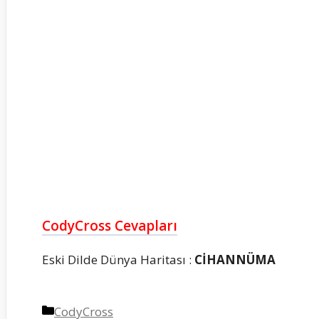
CodyCross Cevapları
Eski Dilde Dünya Haritası :
CİHANNÜMA
Kategoriler
CodyCross