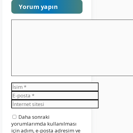
Yorum yapın
Yorum
İsim
E-
posta
İnternet
sitesi
Daha sonraki
yorumlarımda kullanılması
için adım, e-posta adresim ve