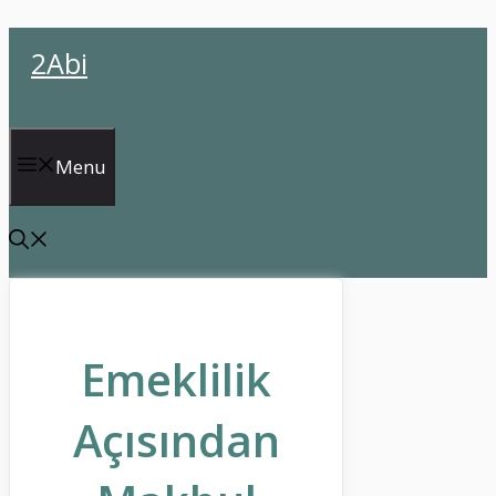
İçeriğe
2Abi
atla
Menu
Emeklilik
Açısından