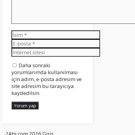
İsim
E-
posta
İnternet
sitesi
Daha sonraki
yorumlarımda kullanılması
için adım, e-posta adresim ve
site adresim bu tarayıcıya
kaydedilsin.
2Abi.com 2016
Giriş