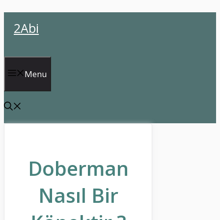
İçeriğe
2Abi
atla
Menu
Doberman
Nasıl Bir