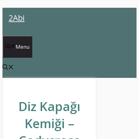
İçeriğe
2Abi
atla
Menu
Diz Kapağı
Kemiği –