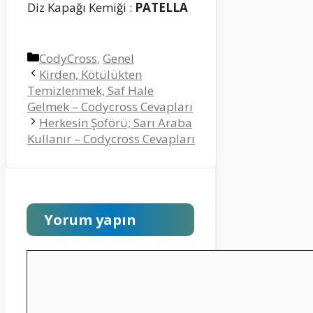
Diz Kapağı Kemiği :
PATELLA
Kategoriler
CodyCross
,
Genel
Kirden, Kötülükten
Temizlenmek, Saf Hale
Gelmek – Codycross Cevapları
Herkesin Şoförü; Sarı Araba
Kullanır – Codycross Cevapları
Yorum yapın
Yorum