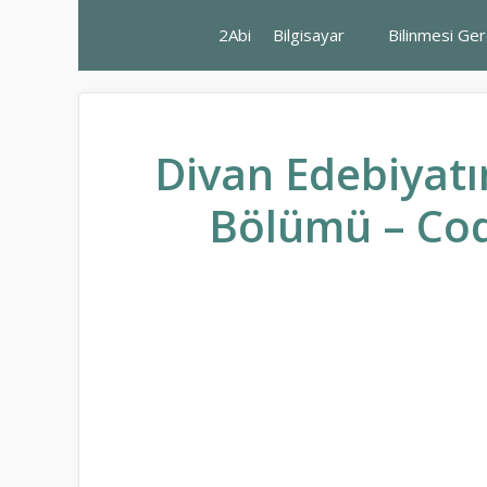
İçeriğe
2Abi
Bilgisayar
Bilinmesi Ge
atla
Divan Edebiyatın
Bölümü – Cod