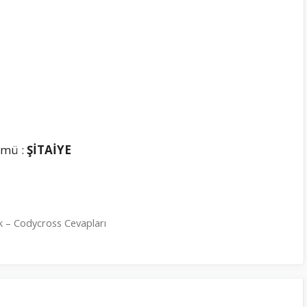
ümü :
ŞİTAİYE
k – Codycross Cevapları