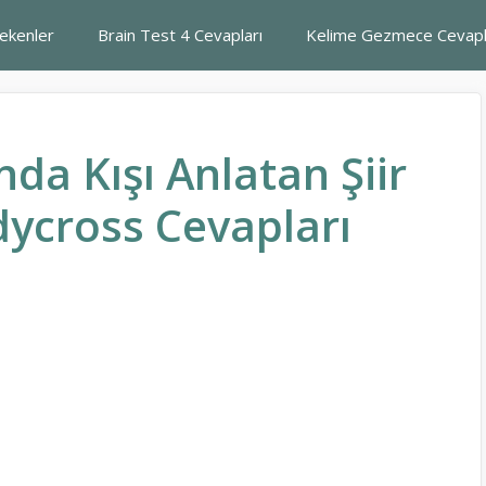
rekenler
Brain Test 4 Cevapları
Kelime Gezmece Cevapl
da Kışı Anlatan Şiir
ycross Cevapları