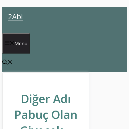
İçeriğe
2Abi
atla
Menu
Diğer Adı
Pabuç Olan