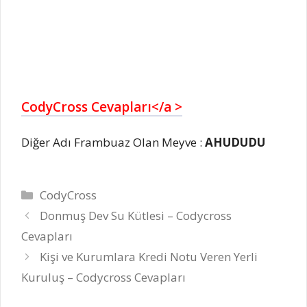
CodyCross Cevapları</a >
Diğer Adı Frambuaz Olan Meyve :
AHUDUDU
Kategoriler
CodyCross
Donmuş Dev Su Kütlesi – Codycross
Cevapları
Kişi ve Kurumlara Kredi Notu Veren Yerli
Kuruluş – Codycross Cevapları