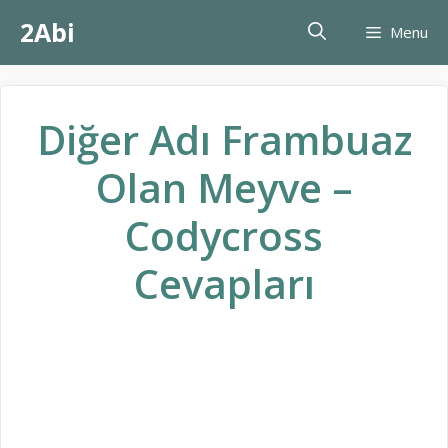
İçeriğe
2Abi
Menu
atla
Diğer Adı Frambuaz
Olan Meyve –
Codycross
Cevapları