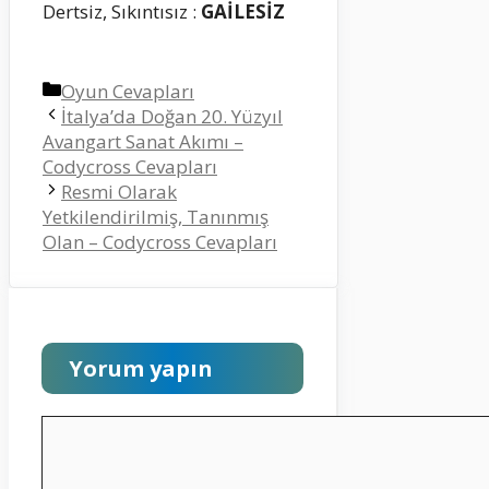
Dertsiz, Sıkıntısız :
GAİLESİZ
Kategoriler
Oyun Cevapları
İtalya’da Doğan 20. Yüzyıl
Avangart Sanat Akımı –
Codycross Cevapları
Resmi Olarak
Yetkilendirilmiş, Tanınmış
Olan – Codycross Cevapları
Yorum yapın
Yorum