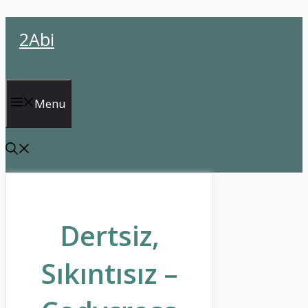
İçeriğe
2Abi
atla
Menu
Dertsiz,
Sıkıntısız –