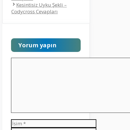
Kesintisiz Uyku Şekli –
Codycross Cevapları
Yorum yapın
Yorum
İsim