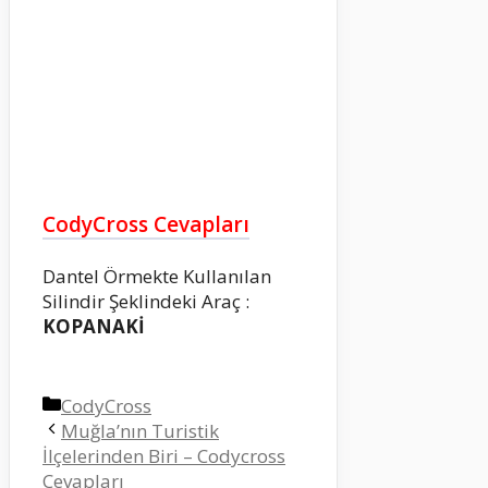
CodyCross Cevapları
Dantel Örmekte Kullanılan
Silindir Şeklindeki Araç :
KOPANAKİ
Kategoriler
CodyCross
Muğla’nın Turistik
İlçelerinden Biri – Codycross
Cevapları