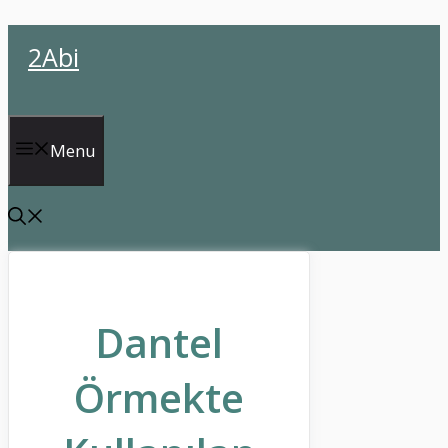
İçeriğe
2Abi
atla
Menu
Dantel
Örmekte