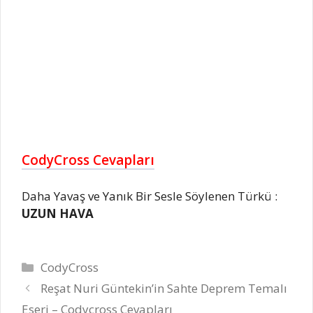
CodyCross Cevapları
Daha Yavaş ve Yanık Bir Sesle Söylenen Türkü :
UZUN HAVA
Kategoriler
CodyCross
Reşat Nuri Güntekin’in Sahte Deprem Temalı
Eseri – Codycross Cevapları