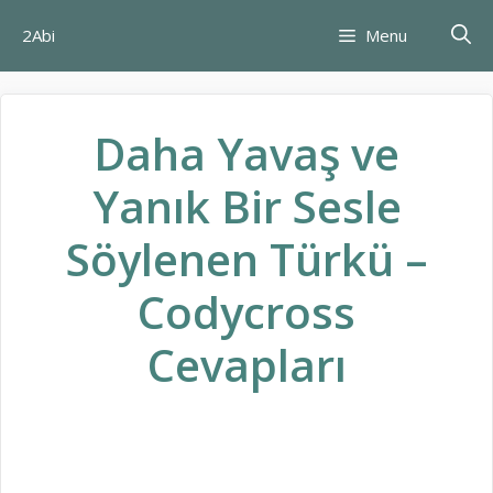
İçeriğe
2Abi
Menu
atla
Daha Yavaş ve
Yanık Bir Sesle
Söylenen Türkü –
Codycross
Cevapları