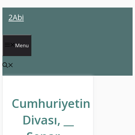
İçeriğe
2Abi
atla
Menu
Cumhuriyetin
Divası, __