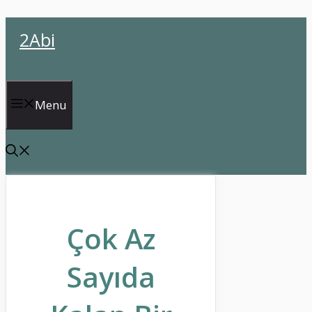
İçeriğe
2Abi
atla
Menu
Çok Az
Sayıda