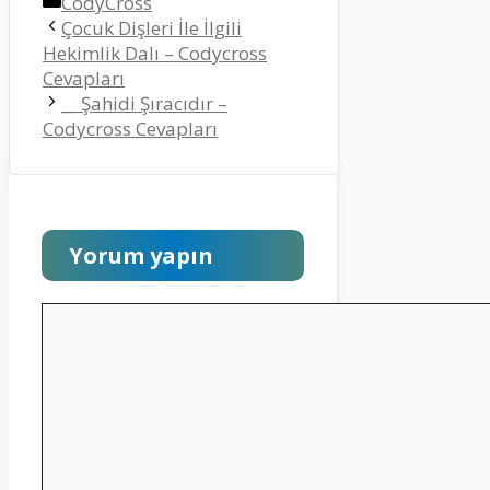
Kategoriler
CodyCross
Çocuk Dişleri İle İlgili
Hekimlik Dalı – Codycross
Cevapları
__ Şahidi Şıracıdır –
Codycross Cevapları
Yorum yapın
Yorum