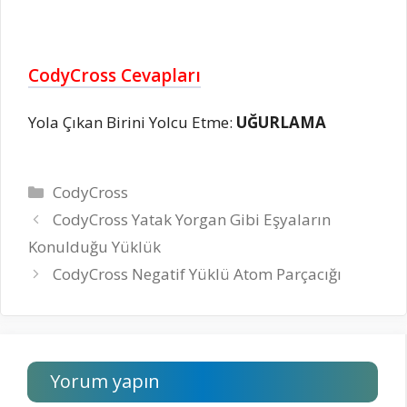
CodyCross Cevapları
Yola Çıkan Birini Yolcu Etme:
UĞURLAMA
Kategoriler
CodyCross
CodyCross Yatak Yorgan Gibi Eşyaların
Konulduğu Yüklük
CodyCross Negatif Yüklü Atom Parçacığı
Yorum yapın