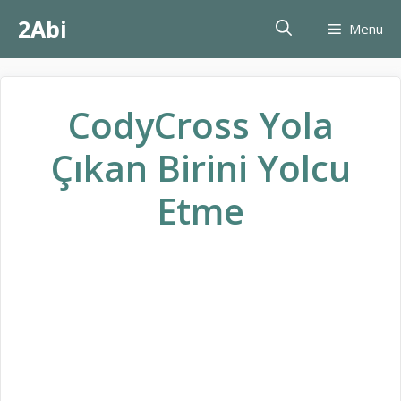
İçeriğe
2Abi
Menu
atla
CodyCross Yola
Çıkan Birini Yolcu
Etme