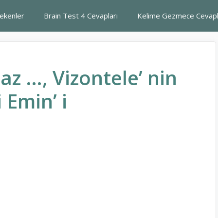
rekenler
Brain Test 4 Cevapları
Kelime Gezmece Cevapl
z …, Vizontele’ nin
 Emin’ i