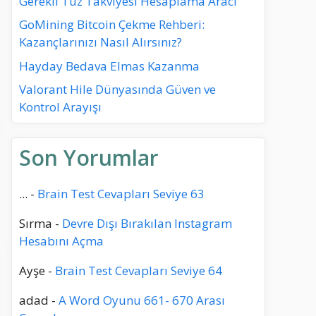
Gerekli Tuz Takviyesi Hesaplama Aracı
GoMining Bitcoin Çekme Rehberi:
Kazançlarınızı Nasıl Alırsınız?
Hayday Bedava Elmas Kazanma
Valorant Hile Dünyasında Güven ve
Kontrol Arayışı
Son Yorumlar
...
-
Brain Test Cevapları Seviye 63
Sırma
-
Devre Dışı Bırakılan Instagram
Hesabını Açma
Ayşe
-
Brain Test Cevapları Seviye 64
adad
-
A Word Oyunu 661- 670 Arası