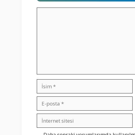
Yorum
İsim
E-
posta
İnternet
sitesi
Daha sonraki yorumlarımda kullanılma