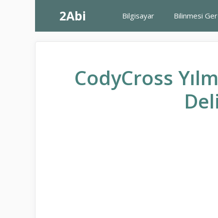
İçeriğe
2Abi
Bilgisayar
Bilinmesi Ge
atla
CodyCross Yılma
Deli