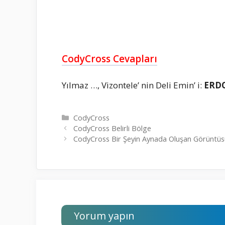
CodyCross Cevapları
Yılmaz …, Vizontele’ nin Deli Emin’ i:
ERD
Kategoriler
CodyCross
CodyCross Belirli Bölge
CodyCross Bir Şeyin Aynada Oluşan Görüntüs
Yorum yapın