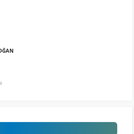
OĞAN
ü