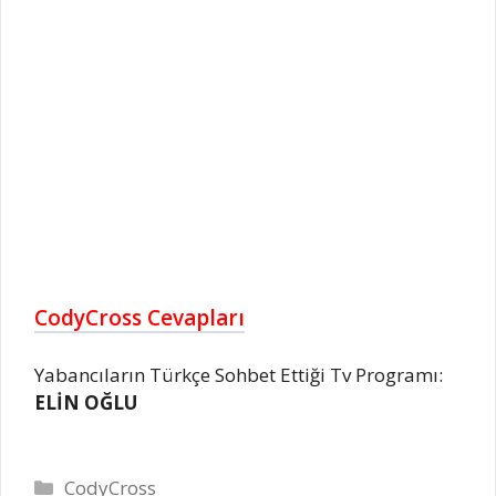
CodyCross Cevapları
Yabancıların Türkçe Sohbet Ettiği Tv Programı:
ELİN OĞLU
Kategoriler
CodyCross