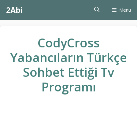
İçeriğe
2Abi
Menu
atla
CodyCross
Yabancıların Türkçe
Sohbet Ettiği Tv
Programı