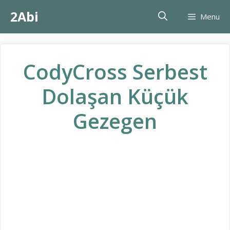
İçeriğe
2Abi
Menu
atla
CodyCross Serbest
Dolaşan Küçük
Gezegen