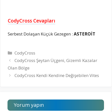
CodyCross Cevapları
Serbest Dolaşan Küçük Gezegen :
ASTEROİT
Kategoriler
CodyCross
CodyCross Şeytan Üçgeni, Gizemli Kazalar
Olan Bölge
CodyCross Kendi Kendine Değişebilen Vites
Yorum yapın