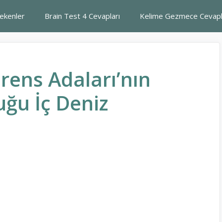
rekenler
Brain Test 4 Cevapları
Kelime Gezmece Cevapl
rens Adaları’nın
ğu İç Deniz