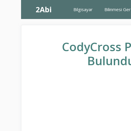
İçeriğe
2Abi
Bilgisayar
Bilinmesi Ge
atla
CodyCross P
Bulundu